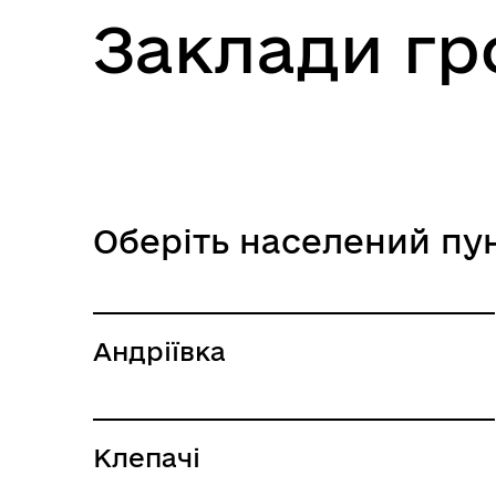
Заклади г
Оберіть населений пу
Андріївка
Клепачі