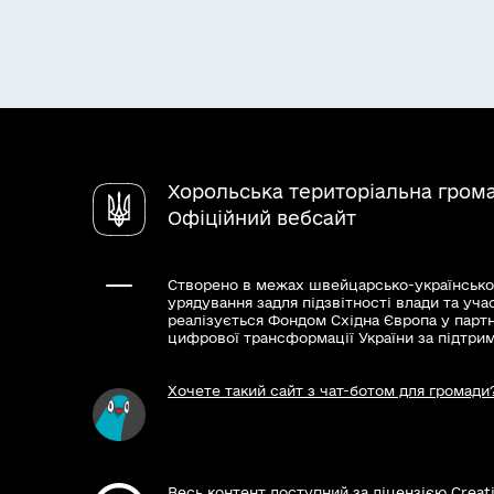
Хорольська територіальна гром
Офіційний вебсайт
Створено в межах швейцарсько-українсько
урядування задля підзвітності влади та уча
реалізується Фондом Східна Європа у парт
цифрової трансформації України за підтри
Хочете такий сайт з чат-ботом для громади
Весь контент доступний за ліцензією Creat