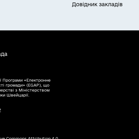
Довідник закладів
ада
ї Програми «Електронне
сті громади» (EGAP), що
нерстві з Міністерством
мки Швейцарії.
?
ive Commons Attribution 4.0