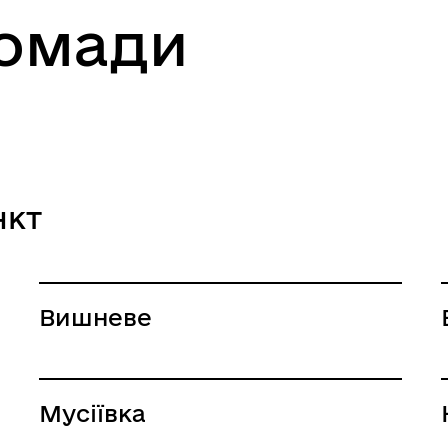
ромади
нкт
Вишневе
Мусіївка