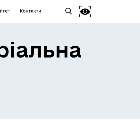
ітет
Контакти
ріальна